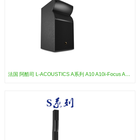
法国 阿酷司 L-ACOUSTICS A系列 A10 A10i-Focus A15-Focus ARCS-II