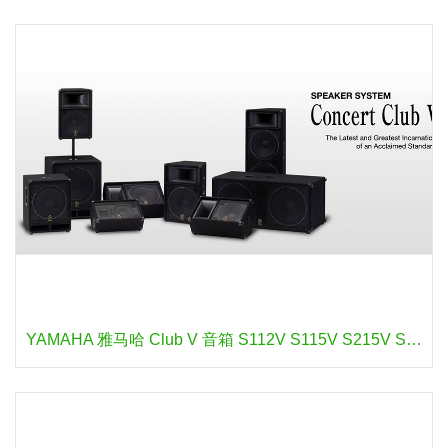
YAMAHA 雅马哈 Club V 音箱 S112V S115V S215V SM10V SM12V SM15V SW115V SW118V SW218V C112V C115V C215V CM10V CM12V CM15V CW115V CW118V CW218V C112VA C115VA