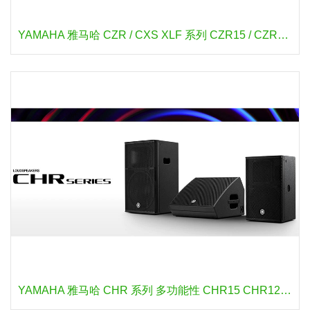
YAMAHA 雅马哈 CZR / CXS XLF 系列 CZR15 / CZR15W CZR12 / CZR12W CZR10 / CZR10W CXS18XLF / CXS18XLFW CXS15XLF / CXS15XLFW
YAMAHA 雅马哈 CHR 系列 多功能性 CHR15 CHR12M CHR10 UB-DXRDHR10