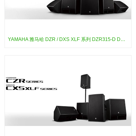
YAMAHA 雅马哈 DZR / DXS XLF 系列 DZR315-D DZR315 DZR15-D DZR15 DZR12-D DZR12 DZR10-D DZR10 DXS18XLF-D DXS18XLF DXS15XLF-D DXS15XLF 有源音箱