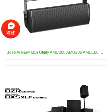
Bose ArenaMatch Utility AMU208 AMU206 AMU108 AMU105 专为区域补声或高 SPL 前景音乐而构建