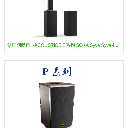
法国阿酷司L-ACOUSTICS S系列 SOKA Syva Syva-Low Syva-Sub