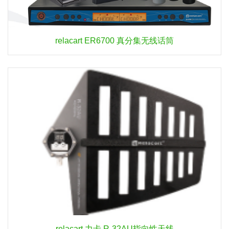
relacart ER6700 真分集无线话筒
relacart 力卡 R-32AU指向性天线