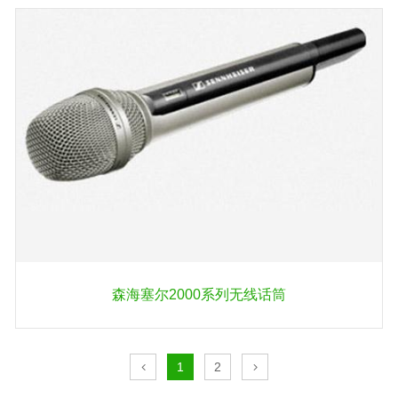
森海塞尔2000系列无线话筒
1
2