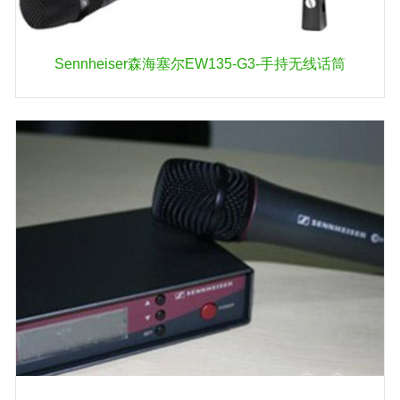
Sennheiser森海塞尔EW135-G3-手持无线话筒