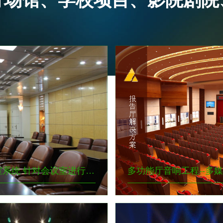
会议室音响工程-会议室音响-会议室音箱系统-会议室系统 针对会议室进行会议、音频、视频、摄像、录音录像及远程会议系统设计，实现会议室的多媒体功能，满足简洁流畅的无纸化会议需求。