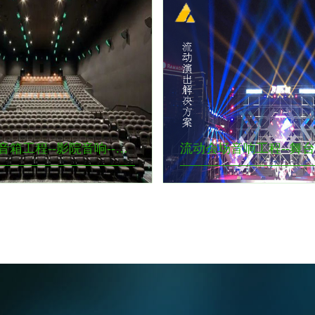
剧场剧院音箱工程--影院音响--电影院具有还音系统，独立电影放映系统以及环境照明系统。