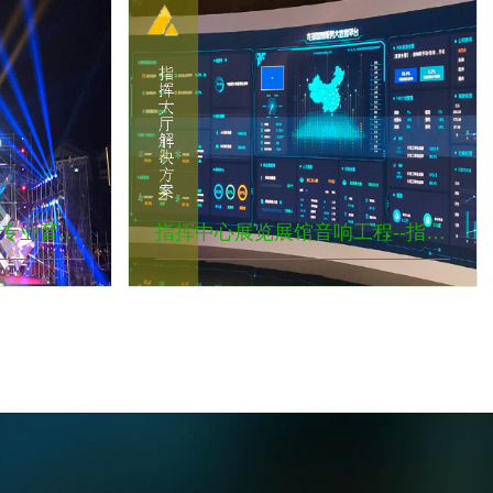
流动会场音响工程--舞台专业音响--户外大型演出音响一种公共场所演出扩声系统，如露天体育馆，广场，室内体育馆，剧场，礼堂等演出，要面对较远的扩声距离需求
指挥中心展览展馆音响工程--指挥大厅音响系统--博物展览馆扩声解决方案是学习观光的公共场所，为了更好的服务游客，配置完备的智能化扩声系统。