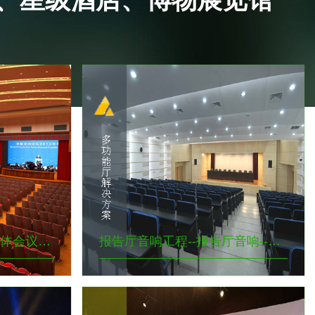
多功能厅音响工程--多媒体会议室音--多媒体音响系统以其多样性会议厅，视频会议厅，报告厅，学术论述厅，培训厅）需求
报告厅音响工程--报告厅音响--智慧办公