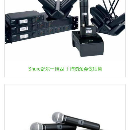
Shure舒尔一拖四 手持鹅颈会议话筒