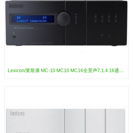
Lexicon/莱斯康 MC-10 MC10 MC16全景声7.1.4 16通道AV纯前级功放