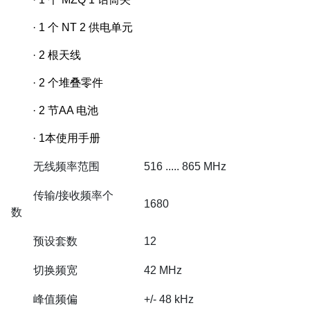
· 1 个 NT 2 供电单元
· 2 根天线
· 2 个堆叠零件
· 2 节AA 电池
· 1本使用手册
无线频率范围
516 ..... 865 MHz
传输/接收频率个
1680
数
预设套数
12
切换频宽
42 MHz
峰值频偏
+/- 48 kHz