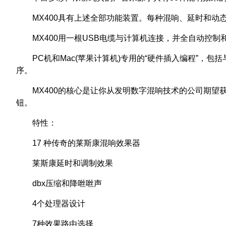
MX400具有上述全部功能装置。每种混响、延时和动
MX400用一根USB电缆与计算机连接，并全自动控
PC机和Mac(苹果计算机)专用的“硬件插入编程”，包括
序。
MX400的核心是让你从发明数字混响技术的公司期望
钮。
特性：
17 种传奇的莱斯康混响效果器
莱斯康延时和调制效果
dbx压缩和降咝咝声
4个处理器设计
7种效果路由选择