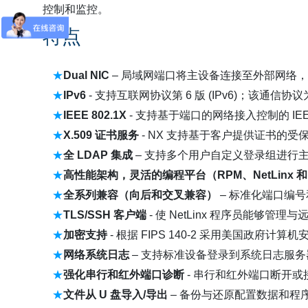
控制和监控。
特点
Dual NIC
– 局域网端口将主设备连接至外部网络，I
IPv6
- 支持互联网协议第 6 版 (IPv6)；该
IEEE 802.1X
- 支持基于端口的网络接入控制的 
X.509
证书服务
- NX 支持基于客户提供证书的受
全
LDAP
集成
– 支持多个用户自定义登录组进行主
高性能架构，灵活的编程平台（
RPM
、
NetLinx
和
全系列兼容（向后和交叉兼容）
– 标准化端口编
TLS/SSH
客户端
- 使 NetLinx 程序员能够管理
加密支持
- 根据 FIPS 140-2 采用美国政
网络系统日志
– 支持标准设备登录到系统日志服务
强化串行和红外端口诊断
- 串行和红外端口断开
文件从
U
盘导入
/
导出
– 备份与还原配置数据和程序