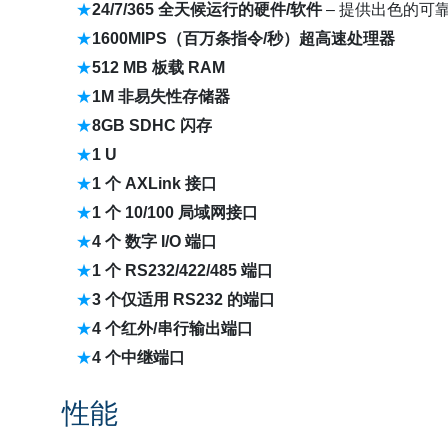
24/7/365
全天候运行的硬件
/
软件
– 提供出色的可
1600MIPS
（百万条指令
/
秒）超高速处理器
512 MB
板载
RAM
1M
非易失性存储器
8GB SDHC
闪存
1 U
1
个
AXLink
接口
1
个
10/100
局域网接口
4
个
数字
I/O
端口
1
个
RS232/422/485
端口
3
个仅适用
RS232
的端口
4
个红外
/
串行输出端口
4
个中继端口
性能