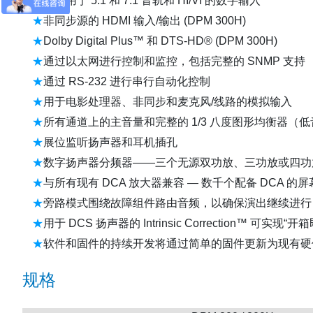
十个用于 5.1 和 7.1 音轨和 HI/VI 的数字输入
非同步源的 HDMI 输入/输出 (DPM 300H)
Dolby Digital Plus™ 和 DTS-HD® (DPM 300H)
通过以太网进行控制和监控，包括完整的 SNMP 支持
通过 RS-232 进行串行自动化控制
用于电影处理器、非同步和麦克风/线路的模拟输入
所有通道上的主音量和完整的 1/3 八度图形均衡器（
展位监听扬声器和耳机插孔
数字扬声器分频器——三个无源双功放、三功放或四功
与所有现有 DCA 放大器兼容 — 数千个配备 DCA 
旁路模式围绕故障组件路由音频，以确保演出继续进行
用于 DCS 扬声器的 Intrinsic Correction™ 可
软件和固件的持续开发将通过简单的固件更新为现有硬
规格