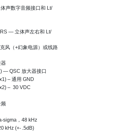
立体声数字音频接口和 Lt/
TRS — 立体声左右和 Lt/
 麦克风（+幻象电源）或线路
接器
11) — QSC 放大器接口
x1) – 通用 GND
2) – 30 VDC
 全频
ta-sigma，48 kHz
0 kHz (+- .5dB)