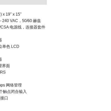
) x 19" x 15"
 – 240 VAC，50/60 赫兹
UL/CSA 电源线，连接器套件
器
4 位单色 LCD
器
理界面
TRS
Mbps 网络管理
 6 个触点闭合输入
行接口