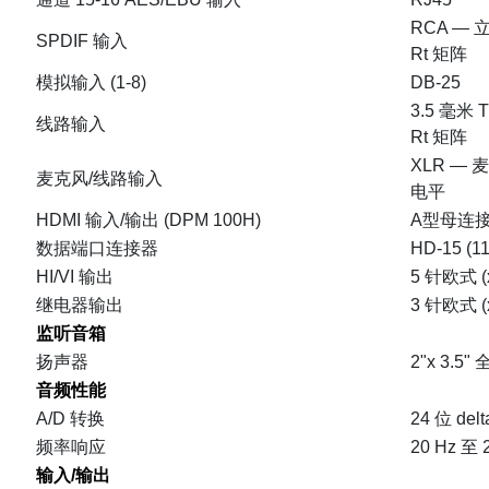
RCA — 
SPDIF 输入
Rt 矩阵
模拟输入 (1-8)
DB-25
3.5 毫米 
线路输入
Rt 矩阵
XLR —
麦克风/线路输入
电平
HDMI 输入/输出 (DPM 100H)
A型母连
数据端口连接器
HD-15 (
HI/VI 输出
5 针欧式 (
继电器输出
3 针欧式 (x
监听音箱
扬声器
2"x 3.5"
音频性能
A/D 转换
24 位 del
频率响应
20 Hz 至 2
输入/输出