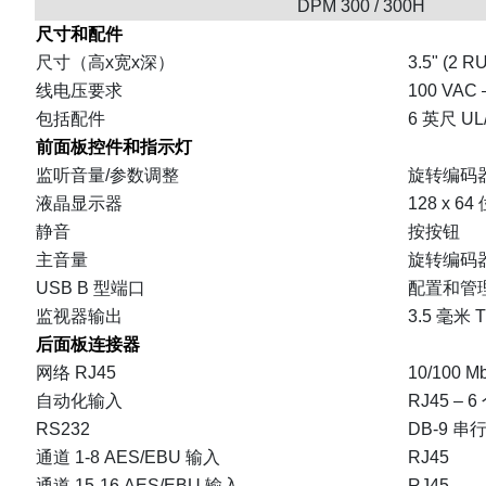
DPM 300 / 300H
尺寸和配件
尺寸（高x宽x深）
3.5" (2 RU
线电压要求
100 VAC
包括配件
6 英尺 
前面板控件和指示灯
监听音量/参数调整
旋转编码
液晶显示器
128 x 6
静音
按按钮
主音量
旋转编码
USB B 型端口
配置和管
监视器输出
3.5 毫米 
后面板连接器
网络 RJ45
10/100 
自动化输入
RJ45 –
RS232
DB-9 串
通道 1-8 AES/EBU 输入
RJ45
通道 15-16 AES/EBU 输入
RJ45