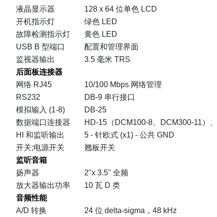
液晶显示器
128 x 64 位单色 LCD
开机指示灯
绿色 LED
故障检测指示灯
黄色 LED
USB B 型端口
配置和管理界面
监视器输出
3.5 毫米 TRS
后面板连接器
网络 RJ45
10/100 Mbps 网络管理
RS232
DB-9 串行接口
模拟输入 (1-8)
DB-25
数据端口连接器
HD-15（DCM100-8、DCM300-11
HI 和监听输出
5 - 针欧式 (x1) - 公共 GND
开关;电源开关
翘板开关
监听音箱
扬声器
2"x 3.5" 全频
放大器输出功率
10 瓦 D 类
音频性能
A/D 转换
24 位 delta-sigma，48 kHz