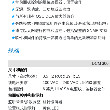
带前面板控制的展位监视器，便于操作
无源、双功放、三功放或四功放
与所有现有 QSC DCA 放大器兼容
旁路模式 - 围绕故障组件路由音频以确保演出继续进行
通过以太网进行控制和监控，包括完整的 SNMP 支持
软件和固件的持续开发将通过简单的更新增加新功能
规格
DCM 300
尺寸和配件
尺寸（高x宽x深）
3.5" (2 RU) x 19" x 15"
线电压要求
100 VAC – 240 VAC，50/60 赫兹
包括配件
6 英尺 UL/CSA 电源线，连接器套件
前面板控件和指示灯
监听音量/参数调整
旋转编码器
设置模式指示灯
黄色 LED