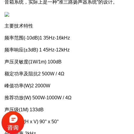
音箱系统，实际上是一种”准三路扬声器系统“的设计。
主要技术特性
频率范围(-10dB)1
35Hz-16kHz
频率响应(±3dB) 1
45Hz-12kHz
声压灵敏度(1W/1m)
100dB
额定功率及阻抗2
500W / 4Ω
峰值功率(W)2
2000W
推荐功放(W)
500W-1000W / 4Ω
声压级(1M)
133dB
指向特性(H x V)
90° x 50°
分频频率
2kHz