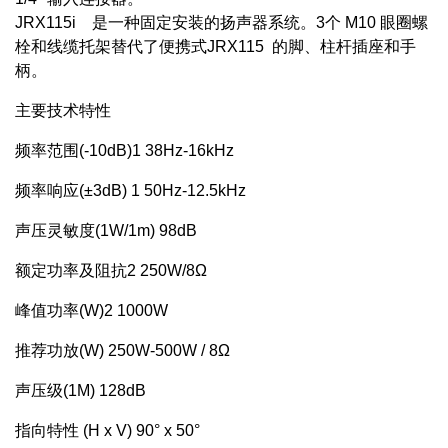
JRX115i 是一种固定安装的扬声器系统。3个 M10 眼圈螺
栓和线缆托架替代了便携式JRX115 的脚、柱杆插座和手
柄。
主要技术特性
频率范围(-10dB)1
38Hz-16kHz
频率响应(±3dB) 1
50Hz-12.5kHz
声压灵敏度(1W/1m)
98dB
额定功率及阻抗2
250W/8Ω
峰值功率(W)2
1000W
推荐功放(W)
250W-500W / 8Ω
声压级(1M)
128dB
指向特性 (H x V)
90° x 50°