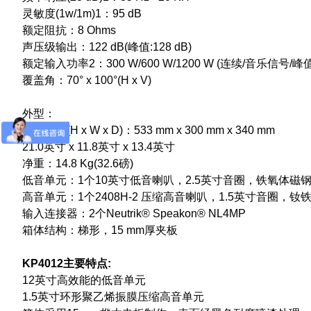
灵敏度(1w/1m)1：95 dB
额定阻抗：8 Ohms
声压级输出：122 dB(峰值:128 dB)
额定输入功率2：300 W/600 W/1200 W (连续/音乐信号/峰值
覆盖角：70° x 100°(H x V)
外型：
外型尺寸(H x W x D)：533 mm x 300 mm x 340 mm
21.0英寸 x 11.8英寸 x 13.4英寸
净重：14.8 Kg(32.6磅)
低音单元：1个10英寸低音喇叭，2.5英寸音圈，铁氧体磁
高音单元：1个2408H-2 压缩高音喇叭，1.5英寸音圈，钕
输入连接器：2个Neutrik® Speakon® NL4MP
箱体结构：梯形，15 mm厚夹板
KP4012主要特点:
12英寸高效能的低音单元
1.5英寸环形聚乙烯振膜压缩高音单元