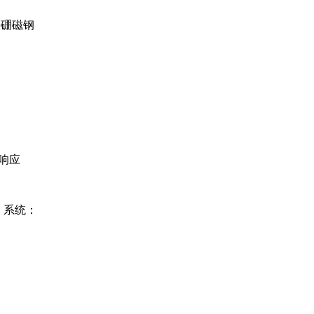
钢
铁硼磁钢
的响应
装 系统：