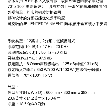
箱体采用15 mm桦木夹板制作，表面经黑色耐磨喷漆处理
70° x 100° 覆盖角设计，具有均匀且平滑的轴向和偏轴向
外观前卫，扎实的钢质防护铁网
精确设计的分频器能优化频率响应
可旋转的JBL ENTERTAINMENT 商标,便于垂直或水平安
系统类型：12英寸，2分频，低频反射式
频率范围(-10 dB)1：47 Hz - 20 KHz
频率响应(±3 dB)1：80 Hz - 20 KHz
灵敏度(1w/1m)1：97.5 dB
额定阻抗：8 Ohms声压级输出：125 dB(峰值:131 dB)
额定输入功率2：350 W/700 W/1400 W (连续信号/峰值)
覆盖角：70° x 100°(H x V)
外型：
外型尺寸(H x W x D)：600 mm x 360 mm x 382 mm
23.6英寸 x 14.2英寸 x 15.0英寸
净重：18.5Kg(40.7磅)