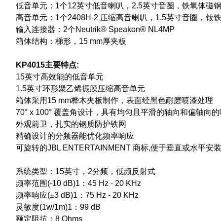
低音单元：1个12英寸低音喇叭，2.5英寸音圈，铁氧体磁
高音单元：1个2408H-2 压缩高音喇叭，1.5英寸音圈，钕
输入连接器：2个Neutrik® Speakon® NL4MP
箱体结构：梯形，15 mm厚夹板
KP4015主要特点:
15英寸高效能的低音单元
1.5英寸环形聚乙烯振膜压缩高音单元
箱体采用15 mm桦木夹板制作，表面经黑色耐磨喷漆处理
70° x 100° 覆盖角设计，具有均匀且平滑的轴向和偏轴向
外观前卫，扎实的钢质防护铁网
精确设计的分频器能优化频率响应
可旋转的JBL ENTERTAINMENT 商标,便于垂直或水平安
系统类型：15英寸，2分频，低频反射式
频率范围(-10 dB)1：45 Hz - 20 KHz
频率响应(±3 dB)1：75 Hz - 20 KHz
灵敏度(1w/1m)1：99 dB
额定阻抗：8 Ohms