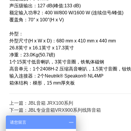
声压级输出：127 dB(峰值:133 dB)
额定输入功率2：400 W/800 W/1600 W (连续信号/峰值)
覆盖角：70° x 100°(H x V)
外型：
外型尺寸(H x W x D)：680 mm x 410 mm x 440 mm
26.8英寸 x 16.1英寸 x 17.3英寸
净重：23.0Kg(50.7磅)
1个15英寸低音喇叭，3英寸音圈，铁氧体磁钢
高音单元：1个2408H-2 压缩高音喇叭，1.5英寸音圈，钕
输入连接器：2个Neutrik® Speakon® NL4MP
箱体结构：梯形，15 mm厚夹板
上一篇：JBL音箱 JRX100系列
下一篇：JBL专业音箱VRX900系列线阵音箱
请您留言