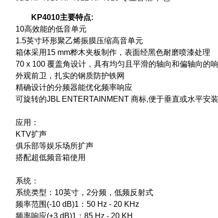
KP4010主要特点:
10高效能的低音单元
1.5英寸环形聚乙烯振膜压缩高音单元
箱体采用15 mm桦木夹板制作，表面经黑色耐磨喷漆处理
70 x 100 覆盖角设计，具有均匀且平滑的轴向和偏轴向的
外观前卫，扎实的钢质防护铁网
精确设计的分频器能优化频率响应
可旋转的JBL ENTERTAINMENT 商标,便于垂直或水平安
应用：
KTV扩声
俱乐部等娱乐场所扩声
搭配超低频音箱使用
系统：
系统类型：10英寸，2分频，低频反射式
频率范围(-10 dB)1：50 Hz - 20 KHz
频率响应(±3 dB)1：85 Hz - 20 KH