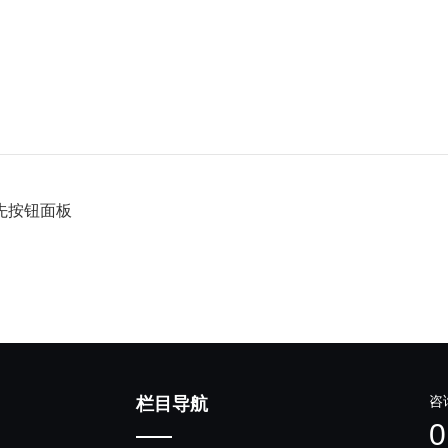
式优先按钮面板
咨
栏目导航
0