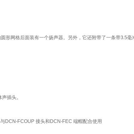
它的圆形网格后面装有一个扬声器。另外，它还附带了一条带3.5毫
立体声插头。
N-FCOUP 接头和DCN-FEC 端帽配合使用