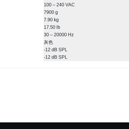
100 – 240 VAC
7900 g
7.90 kg
17.50 lb
30 – 20000 Hz
灰色
-12 dB SPL
-12 dB SPL