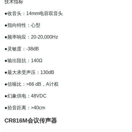
技术指标
●收音头：14mm电容双音头
●指向特性：心型
●频率响应：20-20,000Hz
●灵敏度：-38dB
●输出阻抗：140Ω
●最大承受声压：130dB
●信噪比：>66 dB，A计权
●幻象供电：48VDC
●拾音距离：>40cm
CR816M会议传声器