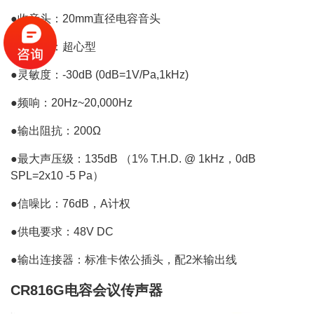
●收音头：20mm直径电容音头
●指向性：超心型
●灵敏度：-30dB (0dB=1V/Pa,1kHz)
●频响：20Hz~20,000Hz
●输出阻抗：200Ω
●最大声压级：135dB （1% T.H.D. @ 1kHz，0dB
SPL=2x10
-5
Pa）
●信噪比：76dB，A计权
●供电要求：48V DC
●输出连接器：标准卡侬公插头，配2米输出线
CR816G电容会议传声器