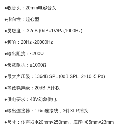
●收音头：20mm电容音头
●指向性：超心型
●灵敏度：-32dB (0dB=1V/Pa,1000Hz)
●频响：20Hz~20000Hz
●输出阻抗：≤200Ω
●负载阻抗：≥1000Ω
●最大声压级：136dB SPL (0dB SPL=2×10
-5
Pa)
●等效噪声级：20dB A计权
●供电要求：48V幻象供电
●输出连接器：1.6m连接线，3针XLR插头
●尺寸：传声器Φ20mm×250mm，底座Φ85mm×23mm