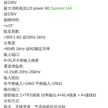
@230V
最大消耗电流1/3 power 4Ω
Sperker:14A
@230V
相移特性:
<±15°
阻尼系数:
>300:1 8Ω @20Hz-1kHz
分离度:
>80dB 1kHz @8Ω额定功率
输入端口:
4×XLR卡侬输入插座
通道增益差:
<0.15dB 20Hz-20kHz
输入阻抗:
非平衡输入>10kΩ 平衡输入>20kΩ
输出端口:
级联输出:1×TRS插座 功率输出:4×NL4插座 + 4×接线柱
冷却方式:
风冷、无级变速、气流由前向后冷却