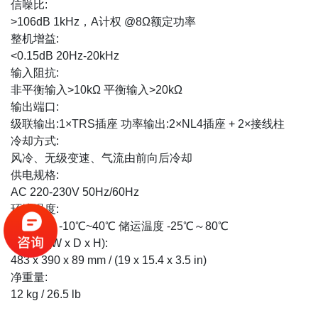
信噪比:
>106dB 1kHz，A计权 @8Ω额定功率
整机增益:
<0.15dB 20Hz-20kHz
输入阻抗:
非平衡输入>10kΩ 平衡输入>20kΩ
输出端口:
级联输出:1×TRS插座 功率输出:2×NL4插座 + 2×接线柱
冷却方式:
风冷、无级变速、气流由前向后冷却
供电规格:
AC 220-230V 50Hz/60Hz
环境温度:
工作温度 -10℃~40℃ 储运温度 -25℃～80℃
净尺寸 (W x D x H):
483 x 390 x 89 mm / (19 x 15.4 x 3.5 in)
净重量:
12 kg / 26.5 lb