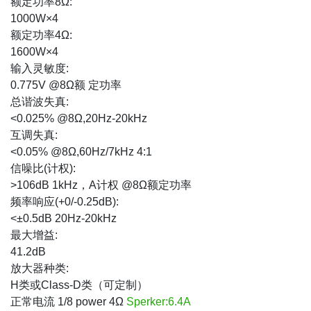
额定功率8Ω:
1000W×4
额定功率4Ω:
1600W×4
输入灵敏度:
0.775V @8Ω额 定功率
总谐波失真:
<0.025% @8Ω,20Hz-20kHz
互调失真:
<0.05% @8Ω,60Hz/7kHz 4:1
信噪比(计权):
>106dB 1kHz，A计权 @8Ω额定功率
频率响应(+0/-0.25dB):
<±0.5dB 20Hz-20kHz
最大增益:
41.2dB
放大器种类:
H类或Class-D类（可定制）
正常电流 1/8 power 4Ω
Sperker:6.4A