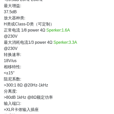
最大增益:
37.5dB
放大器种类:
H类或Class-D类（可定制）
正常电流 1/8 power 4Ω
Sperker:1.6A
@230V
最大消耗电流1/3 power 4Ω
Sperker:3.3A
@230V
转换速率:
18V/us
相移特性:
<±15°
阻尼系数:
>300:1 8Ω @20Hz-1kHz
分离度:
>80dB 1kHz @8Ω额定功率
输入端口:
×XLR卡侬输入插座