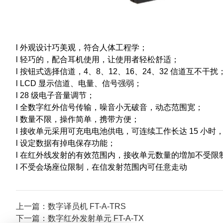
l
外观设计巧美观，符合人体工程学；
l
轻巧的，配合耳机使用，让使用者轻松舒适；
l
按钮式选择信道，4、8、12、16、24、32 信道互不干扰
l
LCD 显示信道、电量、信号强弱；
l
28 级电子音量调节；
l
全数字红外信号传输，噪音小无破音，动态范围宽；
l
数量不限，操作简单，携带方便；
l
接收单元采用可充电电池供电，可连续工作长达 15 小时
l
设定数据有掉电保存功能；
l
在红外线发射的有效范围内，接收单元数量的増加不受限
l
不受会场座位限制，在信发射范围内可任意走动
上一篇：数字译员机 FT-A-TRS
下一篇：数字红外发射单元 FT-A-TX