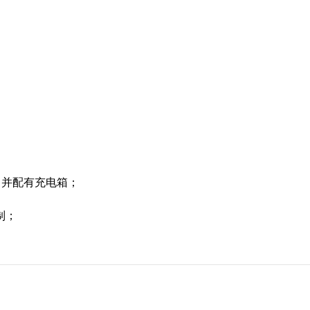
；
，并配有充电箱；
制；