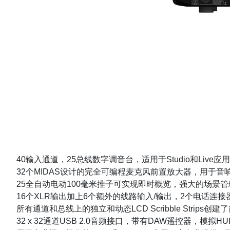
40输入通道，25总线数字调音台，适用于Studio和Live应
32个MIDAS设计的完全可编程麦克风前置放大器，用于音
25全自动电动100毫米推子可实现即时概览，强大的场景管
16个XLR输出加上6个额外的线路输入/输出，2个电话连
所有通道和总线上的独立和动态LCD Scribble Strip
32 x 32通道USB 2.0音频接口，带有DAW遥控器，模拟HUI *和Ma