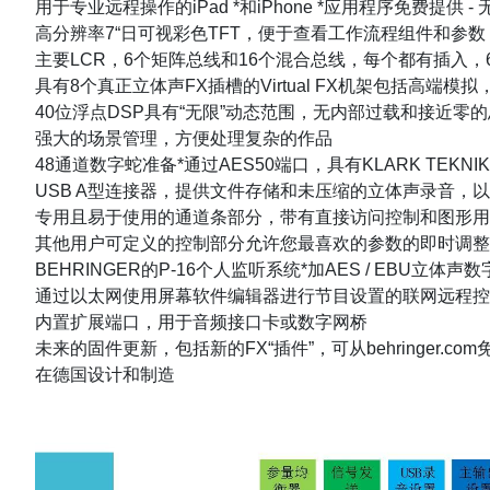
用于专业远程操作的iPad *和iPhone *应用程序免费提供 -
高分辨率7“日可视彩色TFT，便于查看工作流程组件和参数
主要LCR，6个矩阵总线和16个混合总线，每个都有插入，
具有8个真正立体声FX插槽的Virtual FX机架包括高端模拟，如Lexi
40位浮点DSP具有“无限”动态范围，无内部过载和接近零的
强大的场景管理，方便处理复杂的作品
48通道数字蛇准备*通过AES50端口，具有KLARK TEKN
USB A型连接器，提供文件存储和未压缩的立体声录音，
专用且易于使用的通道条部分，带有直接访问控制和图形用
其他用户可定义的控制部分允许您最喜欢的参数的即时调整
BEHRINGER的P-16个人监听系统*加AES / EBU立体声数
通过以太网使用屏幕软件编辑器进行节目设置的联网远程控
内置扩展端口，用于音频接口卡或数字网桥
未来的固件更新，包括新的FX“插件”，可从behringer.co
在德国设计和制造