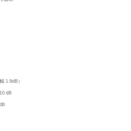
 1.9dB）
 dB
dB