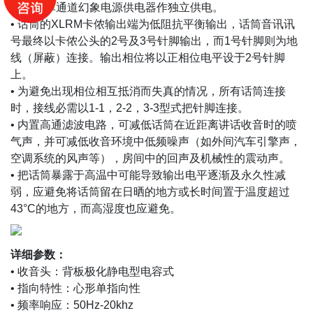
48V1S单通道幻象电源供电器作独立供电。
• 话筒的XLRM卡侬输出端为低阻抗平衡输出，话筒音讯讯
号最终以卡侬公头的2号及3号针脚输出，而1号针脚则为地
线（屏蔽）连接。输出相位将以正相位电平设于2号针脚
上。
• 为避免出现相位相互抵消而失真的情况，所有话筒连接
时，接线必需以1-1，2-2，3-3型式把针脚连接。
• 内置高通滤波电路，可减低话筒在近距离讲话收音时的喷
气声，并可减低收音环境中低频噪声（如外间汽车引擎声，
空调系统的风声等），房间中的回声及机械性的震动声。
• 把话筒暴露于高温中可能导致输出电平逐渐及永久性减
弱，应避免将话筒留在日晒的地方或长时间置于温度超过
43°C的地方，而高湿度也应避免。
详细参数：
• 收音头：背板极化静电型电容式
• 指向特性：心形单指向性
• 频率响应：50Hz-20khz