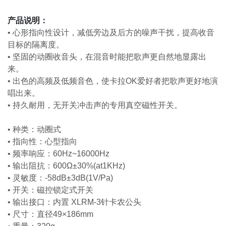
产品说明：
• 心形指向性设计，减低旁边及后方的噪声干扰，提高收音
目标的隔离度。
• 坚固的动圈收音头，在混音时能把歌声更自然地显露出
来。
• 出色的高频及低频音色，使卡拉OK爱好者把歌声更好地演
唱出来。
• 持久耐用，无开关冲击声的专用真空磁性开关。
• 种类：动圈式
• 指向性：心型指向
• 频率响应：60Hz~16000Hz
• 输出阻抗：600Ω±30%(at1KHz)
• 灵敏度：-58dB±3dB(1V/Pa)
• 开关：磁控锁定式开关
• 输出接口：内置 XLRM-3针卡农公头
• 尺寸：直径49×186mm