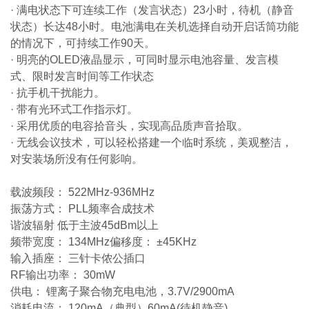
· 满电状态下可连续工作（发言状态）23小时，待机（静音
状态）长达48小时。电池满电在关机选择自动开启话筒功能
的情况下，可持续工作90天。
· 明亮的OLED液晶显示，可同时显示电池容量、发言模
式、限时发言时间等工作状态
· 抗手机干扰能力。
· 带有光环式工作指示灯。
· 采用优质的电容拾音头，实现高品质声音拾取。
· 无线会议技术，可以轻松搭建一个临时系统，美观整洁，
对安装场所没有任何影响。
载波频段： 522MHz-936MHz
振荡方式： PLL频率合成技术
谐波辐射 低于主波45dBm以上
频带宽度： 134MHz
偏移度： ±45KHz
输入插座： 三针卡侬公插口
RF输出功率： 30mW
供电： 锂离子聚合物充电电池，3.7V/2900mA
消耗电流： 120mA（典型）60mA(待机静音)