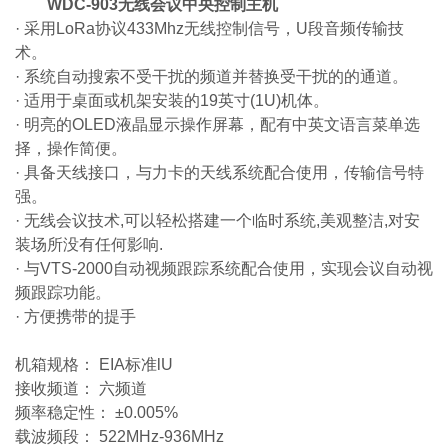
WDC-903无线会议中央控制主机
· 采用LoRa协议433Mhz无线控制信号，U段音频传输技
术。
· 系统自动搜索不受干扰的频道并替换受干扰的的通道。
· 适用于桌面或机架安装的19英寸(1U)机体。
· 明亮的OLED液晶显示操作屏幕，配有中英文语言菜单选
择，操作简便。
· 具备天线接口，与力卡的天线系统配合使用，传输信号特
强。
· 无线会议技术,可以轻松搭建一个临时系统,美观整洁,对安
装场所没有任何影响.
· 与VTS-2000自动视频跟踪系统配合使用，实现会议自动视
频跟踪功能。
· 方便携带的提手
机箱规格： EIA标准lU
接收频道： 六频道
频率稳定性： ±0.005%
载波频段： 522MHz-936MHz