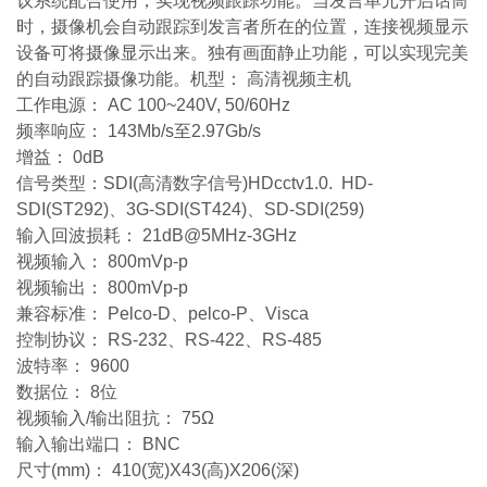
议系统配合使用，实现视频跟踪功能。当发言单元开启话筒
时，摄像机会自动跟踪到发言者所在的位置，连接视频显示
设备可将摄像显示出来。独有画面静止功能，可以实现完美
的自动跟踪摄像功能。机型： 高清视频主机
工作电源： AC 100~240V, 50/60Hz
频率响应： 143Mb/s至2.97Gb/s
增益： 0dB
信号类型：SDI(高清数字信号)HDcctv1.0. HD-
SDI(ST292)、3G-SDI(ST424)、SD-SDI(259)
输入回波损耗： 21dB@5MHz-3GHz
视频输入： 800mVp-p
视频输出： 800mVp-p
兼容标准： Pelco-D、pelco-P、Visca
控制协议： RS-232、RS-422、RS-485
波特率： 9600
数据位： 8位
视频输入/输出阻抗： 75Ω
输入输出端口： BNC
尺寸(mm)： 410(宽)X43(高)X206(深)