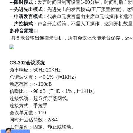
---限时模式
：发言时间限制可设置1-60分钟，时间到后
---先进先出模式
：先进先出的发言模式(工厂预置位置)，
---申请发言模式：
代表单元发言需由主席单元或操作者批准
---
声控模式
：声音开启话筒，不需人工操作，达到开机数量
多种音频端口
·具备录音输出连接录音机，所有会议记录能录音保存，还
CS-302会议系统
频率响应：50Hz-20KHz
总谐波失真：＜0.1%（f=1KHz）
动态范围：＞100dB
信噪比：＞98 dB（THD＜1%，f=1KHz）
连接线缆：
超 5 类屏蔽网线。
连接方式：手拉手
会议单元数：110
同时开启话筒数：2/3/4
工作条件：固定、静止或移动。