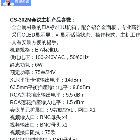
CS-302M会议主机
产品参数：
·全金属材质的EIA标准1U机箱，配合铝合金面板，专业高
·采用OLED显示屏，可显示话筒状态、操作模式、主机工
·具有安装方便的提手。
机箱规格：EIA标准1U
供电电压：100-240V AC，50/60Hz
静态功耗：6W
额定功率：75W/24V
XLR平衡卡侬输出电平：14dBm
63.5mm平衡插座输出电平：9.8dBm
RCA莲花插座输出电平：5.5 dBm
RCA莲花插座输入电平：1.5 dBm
会议单元扩展口：9芯航空
x1，网口 X1
视频输入口：BNC母头 x4
视频输出口：BNC母头 x1
视频接口阻抗：75欧
9针串口控制接口：DB9母头x1