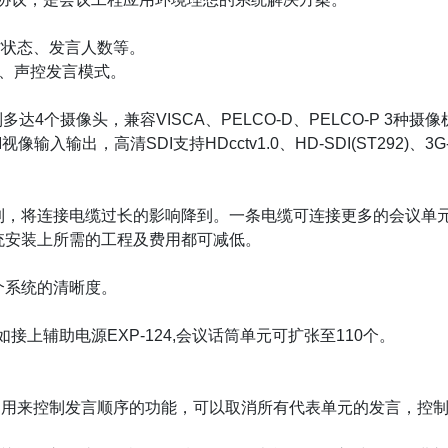
作状态、发言人数等。
言、声控发言模式。
多达4个摄像头，兼容VISCA、PELCO-D、PELCO-P 3种
，高清SDI支持HDcctv1.0、HD-SDI(ST292)、3G-SDI
到
，将连接电缆过长的影响
降到
。一条电缆可连接更多的会议单
统安装上所需的工程及费用都可减低。
个系统的清晰度。
接上辅助电源EXP-124,会议话筒单元可扩张至110个。
ority），用来控制发言顺序的功能，可以取消所有代表单元的发言，