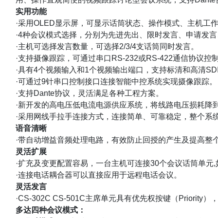
实用功能
·采用OLED显示屏，可显示话筒状态、操作模式、主机工
·4种会议模式选择，分别为先进先出、限时发言、申请发
·主机可选择发言数量，可选择2/3/4支话筒同时发言。
·支持摄像跟踪，可通过串口RS-232或RS-422通信协议控制
·具有4个视频输入和1个视频输出端口，支持标清和高清SDI视像输入输出
·可通过9针串口控制接口连接智能中控系统实现摄像跟踪。
·支持Dante协议，灵活满足各种工程方案。
·新开发的高电压低电流电源供应系统，将线路电压损耗
降
·采用网线手拉手连接方式，连接简单、可靠稳定，整个系
语音清晰
·带自动增益音频处理电路，有效防止回授的产生及提高整
灵活扩展
·扩充及变更配置容易，一台主机可连接30个会议话筒单元,如
·连接电话耦合器可以直接应用于远程电话会议。
灵活发言
·CS-302C CS-501C主席单元具有优先权按键（Pri
多达四种会议模式：