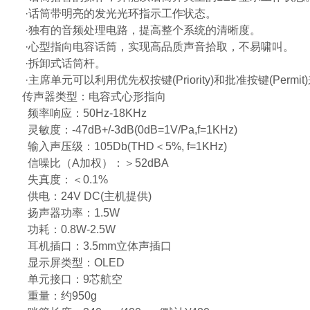
·话筒带明亮的发光光环指示工作状态。
·独有的音频处理电路，提高整个系统的清晰度。
·心型指向电容话筒，实现高品质声音拾取，不易啸叫。
·拆卸式话筒杆。
·主席单元可以利用优先权按键(Priority)和批准按键(Per
传声器类型：电容式心形指向
频率响应：50Hz-18KHz
灵敏度：-47dB+/-3dB(0dB=1V/Pa,f=1KHz)
输入声压级：105Db(THD＜5%, f=1KHz)
信噪比（A加权）：＞52dBA
失真度：＜0.1%
供电：24V DC(主机提供)
扬声器功率：1.5W
功耗：0.8W-2.5W
耳机插口：3.5mm立体声插口
显示屏类型：OLED
单元接口：9芯航空
重量：约950g