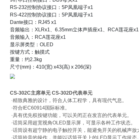
RS-232控制协议接口：5P凤凰端子x1
RS-422控制协议接口：5P凤凰端子x1
Dante接口：RJ45 x1
音频输出：XLRx1、6.35mm立体声插座x1、RCA莲花座x1
音频输入：RCA莲花座x1
显示屏类型：OLED
按键方式：触摸式
重量：约2.3kg
尺寸(mm)：410(宽) x43(高) x 206(深)
CS-302C主席单元 CS-302D代表单元
·精致典雅的设计，符合人体工程学，具有现代气息。
·符合IEC60914国际标准。
·具有优先权按键功能，可以关闭正在发言的代表单元。
·话筒采用超宽视角OLED显示屏，可显示各种工作状态。
·话筒设有超宁静的电子触控开关，能避免开关的机械声放
·话筒拾音的操作，并能以话筒开关上的LED显示工作状态