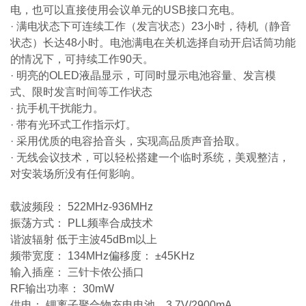
电，也可以直接使用会议单元的USB接口充电。
· 满电状态下可连续工作（发言状态）23小时，待机（静音
状态）长达48小时。电池满电在关机选择自动开启话筒功能
的情况下，可持续工作90天。
· 明亮的OLED液晶显示，可同时显示电池容量、发言模
式、限时发言时间等工作状态
· 抗手机干扰能力。
· 带有光环式工作指示灯。
· 采用优质的电容拾音头，实现高品质声音拾取。
· 无线会议技术，可以轻松搭建一个临时系统，美观整洁，
对安装场所没有任何影响。
载波频段： 522MHz-936MHz
振荡方式： PLL频率合成技术
谐波辐射 低于主波45dBm以上
频带宽度： 134MHz
偏移度： ±45KHz
输入插座： 三针卡侬公插口
RF输出功率： 30mW
供电： 锂离子聚合物充电电池，3.7V/2900mA