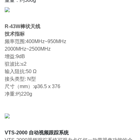
重量：约300g
R-43W棒状天线
技术指标
频率范围:400MHz~950MHz
2000MHz~2500MHz
增益:9dB
驻波比:≤2
输入阻抗:50 Ω
接头类型: N型
尺寸（mm）:φ36.5 x 376
净重:约220g
VTS-2000 自动视频跟踪系统