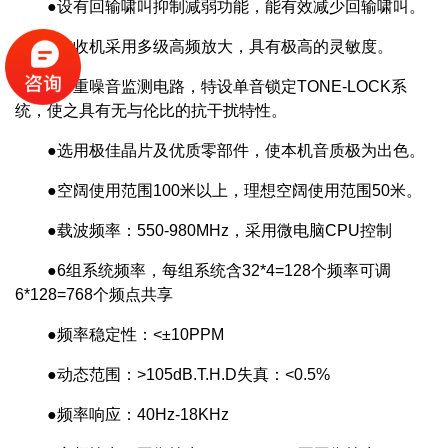
●设有回输啸叫抑制减弱功能，能有效减少回输啸叫。
●接收机采用多级高频放大，具有极高的灵敏度。
●多重噪音监测电路，特设单音锁定TONE-LOCK系
统，使之具有无与伦比的抗干扰特性。
●选用极佳晶片及优质零部件，使本机音质极为出色。
●空阔使用范围100米以上，理想空阔使用范围50米。
●载波频率：550-980MHz，采用微电脑CPU控制
●6组系统频率，每组系统含32*4=128个频率可调
6*128=768个频点共享
●频率稳定性：<±10PPM
●动态范围：>105dB.T.H.D失真：<0.5%
●频率响应：40Hz-18KHz