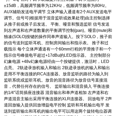
±15dB，高频调节频率为12KHz，低频调节频率为80Hz。
AUX辅助发送电平调节 立体声输入通道有2个AUX发送电平
调节。信号可(根据用于混音监听或效果处理)由主控制选择
从推子前或推子后发送。 平衡、哑音和预选监听 信号发送
到左声道和右声道数量的平衡调节控制(pan)。哑音(mute)和
独凑(SOLO)按键的操作同单声道输入。按下SOLO，推子前
的信号送到监听耳机、控制房间输出和指示表。 推子和过
载指示 每个立体声通道有一个60mm行程的平滑推子和一个
指示信号峰值电平超过+17dBu的LED指示器。 主控制部分
幻象电源 +48v幻象电源经由一个按键提供，激活时，LED
点亮。 2轨迹录放机输入和输出 2轨迹录放机的输入和输出
是用不平衡连接的RCA连接器。放音监听的路径为输入到
监听系统或监听耳机。放音的混音路径为放音信号直接混
音，代替任何存在的信号。 监听输出和混音插入 平衡连接
的1/4″话筒插座连接器 混音输出和单声道相加 左声道和右
声道混音主输出采用平衡连接的XLR连接器。 回放电平 2声
道回放输入提供回放增益电平控制 监听和耳机输出电平 发
送到监听输出和耳机的输出电平可以用这两个旋转电位器调