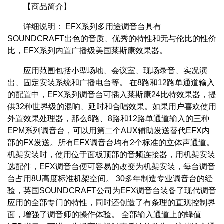
【商品简介】
详细说明： EFX系列多用途调音台具有
SOUNDCRAFT出色的音质、优秀的特性和无与伦比的性价
比，EFX系列内置广播级美国莱斯康效果器。
应用范围包括小型场地、会议室、现场录音、实况演
出、固定安装系统和广播电台等。 在8路和12路单通道输入
的配置中，EFX系列调音台可插入莱斯康24比特效果器，提
供32种世界级的混响、延时和合唱效果。如果用户喜欢使用
外置效果处理器，那么6路、8路和12路单通道输入的三种
EPM系列调音台，可以用第二个AUX辅助发送替代EFX内
部的FX发送。所有EFX调音台均有2个标准的立体声通道。
机架安装时，使用位于面板顶部的音频连接器，用机架安装
选配件，EFX调音台便可容易的改变为机架安装，每台调音
台占用8U高度标准机架空间。 30多年制造专业调音台的经
验，英国SOUNDCRAFT公司为EFX调音台装备了现代调音
应用的全部专门的特性，同时还创造了有条理的直观控制界
面，增强了调音师的操作体验。 全部输入通道上的蜂值