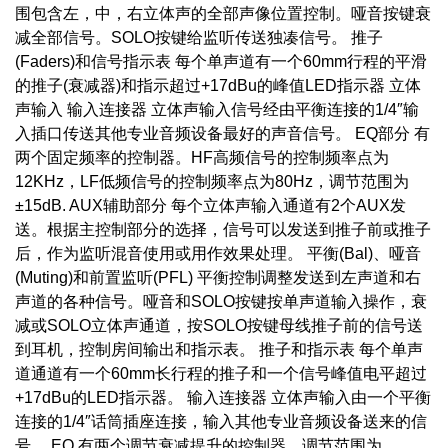
围包含左，中，右立体声的全部声像位置控制。哑音按键衰
减全部信号。SOLO按键给监听传送独凑信号。 推子
(Faders)和信号指示表 每个单声道有一个60mm行程的平滑
的推子(衰减器)和指示超过+17dBu的峰值LED指示器 立体
声输入 输入连接器 立体声输入信号经由平衡连接的1/4″输
入插口传送其他专业音频设备最好的声音信号。 EQ部分 有
两个固定频率的控制器。HF高频信号的控制频率点为
12KHz，LF低频信号的控制频率点为80Hz，调节范围为
±15dB. AUX辅助部分 每个立体声输入通道有2个AUX发
送。根据主控制部分的选择，信号可以发送到推子前或推子
后，作为监听混音使用或用作效果处理。 平衡(Bal)、哑音
(Muting)和前置监听(PFL) 平衡控制调整发送到左声道和右
声道的各种信号。哑音和SOLO按键按单声道输入操作，衰
减或SOLO立体声通道，按SOLO按键母线推子前的信号送
到耳机，控制房间输出和指示表。 推子和指示表 每个单声
道通道有一个60mm长行程的推子和一个信号峰值电平超过
+17dBu的LED指示器。 输入连接器 立体声输入由一个平衡
连接的1/4″话筒插座连接，输入其他专业音频设备送来的信
号。 EQ 有两个调节衰减提升的控制器，调节范围为