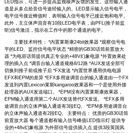
LED指示，可进一步提高监视噪声反馈的发生。这些输入通
道是从多点拾音信号途经输入的。LED显示输入信号电平，
电平信号接近蜂值时，表明输入信号电平已接近饱和电平。
此外，主立体声混音有10段LED电平表，由PFL(推子前监
听)信号激活，指示在工作中的那个通道的电平。
主要技术特性： *内置莱斯康24bit效果器 *观察信号电
平的LED、监控信号电平状态 *精密的GB30话筒前置放大
器 *为电容话筒提供真正专业的+48V幻象电源 *外置效果处
理的插入点 *调音台输入通道规格8/12路 *AUX发送全部可
切换到推子前或推子后 *FX发送 *内置世界通用供电电源
EFX和EPM的差异 *EFX多用途调音台的输入通道由一个FX
发送到内置Lexicon莱斯kangaroo效果器和一个是使用外接
处理器的AUX发送端口。 *EPM没有内置莱斯康效果器，
EPM输入通道用第二个AUX发送替代FX发送。 *EFX多用
途调音台的立体声输入通道有3段EQ。 *EPM多用途调音台
的立体声输入通道有2段EQ。 主要特点： 优质的GB30话筒
前置放大器 每个通道都有输入信号峰值LED指示灯 提供专
业的+48v幻象电源 为外部信号提供插入点 提供3段英国风