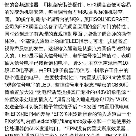
部的音频连接器，用机架安装选配件，EFX调音台便可容易
的改变为机架安装，每台调音台占用8U高度标准机架空
间。 30多年制造专业调音台的经验，英国SOUNDCRAFT
公司为EFX调音台装备了现代调音应用的全部专门的特性，
同时还创造了有条理的直观控制界面，增强了调音师的操作
体验。 全部输入通道上的蜂值LED指示，可进一步提高监
视噪声反馈的发生。这些输入通道是从多点拾音信号途经输
入的。LED显示输入信号电平，电平信号接近蜂值时，表明
输入信号电平已接近饱和电平。 此外，主立体声混音有10
段LED电平表，由PFL(推子前监听)信号，指示在工作中的
那个通道的电平。 主要技术特性： *内置莱斯康24bit效果器
*观察信号电平的LED、监控信号电平状态 *精密的GB30话
筒前置放大器 *为电容话筒提供真正专业的+48V幻象电源 *
外置效果处理的插入点 *调音台输入通道规格8/12路 *AUX
发送全部可切换到推子前或推子后 *FX发送 *内置用供电电
源 EFX和EPM的差异 *EFX多用途调音台的输入通道由一个
FX发送到内置Lexicon莱斯kangaroo效果器和一个是使用外
接处理器的AUX发送端口。 *EPM没有内置莱斯康效果器，
EPM输入通道用第二个AUX发送替代FX发送。 *EFX多用