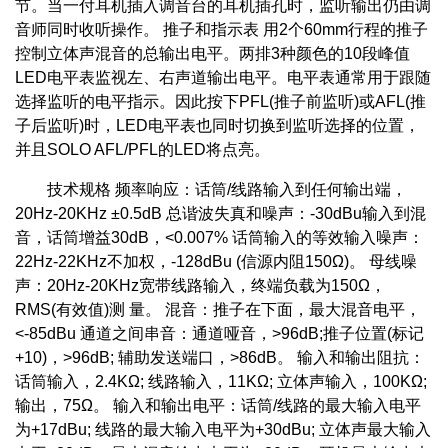
节。当一付耳机插入调音台的耳机插孔时，监听输出仍由调
音师同时收听操作。 推子和指示表 用2个60mm行程的推子
控制立体声混音的总输出电平。两排3种颜色的10段峰值
LED电平表监视左、右声道输出电平。电平表通常用于跟随
选择监听的电平指示。因此按下PFL(推子前监听)或AFL(推
子后监听)时，LED电平表也同时切换到监听选择的位置，
并且SOLO AFL/PFL的LED将点亮。
技术规格 频率响应：话筒/线路输入到任何输出端，
20Hz-20KHz ±0.5dB 总谐波失真和噪声：-30dBu输入到混
音，话筒增益30dB，<0.007% 话筒输入的等效输入噪声：
22Hz-22KHz不加权，-128dBu (信源内阻150Ω)。 母线噪
声：20Hz-20KHz宽带线路输入，终端负载为150Ω，
RMS(有效值)测 量。 混音：推子在下面，最大混音电平，
<-85dBu 通道之间串音：通道哑音，>96dB;推子位置(标记
+10)，>96dB; 辅助发送端口，>86dB。 输入和输出阻抗：
话筒输入，2.4KΩ; 线路输入，11KΩ; 立体声输入，100KΩ;
输出，75Ω。 输入和输出电平：话筒/线路的最大输入电平
为+17dBu; 线路的最大输入电平为+30dBu; 立体声最大输入