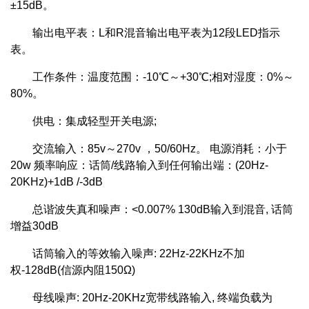
±15dB。
输出电平表：L和R混音输出电平表为12段LED指示
表。
工作条件：温度范围：-10℃～+30℃;相对湿度：0%～
80%。
供电：集成轻型开关电源;
交流输入：85v～270v ，50/60Hz。 电源消耗：小于
20w 频率响应：话筒/线路输入到任何输出端：(20Hz-
20KHz)+1dB /-3dB
总谐波失真和噪声：<0.007% 130dB输入到混音, 话筒
增益30dB
话筒输入的等效输入噪声: 22Hz-22KHz不加
权-128dB(信源内阻150Ω)
母线噪声: 20Hz-20KHz宽带线路输入, 终端负载为