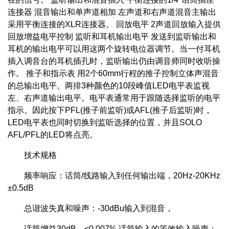
连接器 混音输出和单声道相加 左声道和右声道混音主输出
采用平衡连接的XLR连接器。 回放电平 2声道回放输入提供
回放增益电平控制 监听和耳机输出电平 发送到监听输出和
耳机的输出电平可以用这两个旋转电位器调节。当一付耳机
插入调音台的耳机插孔时，监听输出仍由调音师同时收听操
作。 推子和指示表 用2个60mm行程的推子控制立体声混音
的总输出电平。两排3种颜色的10段峰值LED电平表监视
左、右声道输出电平。电平表通常用于跟随选择监听的电平
指示。因此按下PFL(推子前监听)或AFL(推子后监听)时，
LED电平表也同时切换到监听选择的位置，并且SOLO
AFL/PFL的LED将点亮。
技术规格
频率响应：话筒/线路输入到任何输出端，20Hz-20KHz
±0.5dB
总谐波失真和噪声：-30dBu输入到混音，
话筒增益30dB，<0.007% 话筒输入的等效输入噪声：