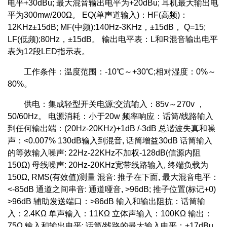
电平+30dBu; 最大混音输出电平为+20dBu; 耳机最大输出电
平为300mw/200Ω。 EQ(单声道输入)：HF(高频)：
12KHz±15dB; MF(中频):140Hz-3KHz，±15dB， Q=15;
LF(低频);80Hz，±15dB。 输出电平表：L和R混音输出电平
表为12段LED指示表。
工作条件：温度范围：-10℃～+30℃;相对湿度：0%～
80%。
供电：集成轻型开关电源;交流输入：85v～270v ，
50/60Hz。 电源消耗：小于20w 频率响应：话筒/线路输入
到任何输出端：(20Hz-20KHz)+1dB /-3dB 总谐波失真和噪
声：<0.007% 130dB输入到混音, 话筒增益30dB 话筒输入
的等效输入噪声: 22Hz-22KHz不加权-128dB(信源内阻
150Ω) 母线噪声: 20Hz-20KHz宽带线路输入, 终端负载为
150Ω, RMS(有效值)测量 混音: 推子在下面, 最大混音电平：
<-85dB 通道之间串音: 通道哑音, >96dB; 推子位置(标记+0)
>96dB 辅助发送端口：>86dB 输入和输出阻抗：话筒输
入：2.4KΩ 单声输入：11KΩ 立体声输入：100KΩ 输出：
75Ω 输入和输出电平: 话筒/线路的最大输入电平：+17dBu