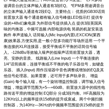
途调音台的立体声输入通道有3段EQ。 *EPM多用途调音台
的立体声输入通道有2段EQ。 主要特点： 优质的GB30话筒
前置放大器 每个通道都有输入信号峰值LED指示灯 提供专
业的+48v幻象电源 为外部信号提供插入点 提供3段英国风
味的均衡器，中频可选频 内部电源供电 简易的机架安装选
购件 单声道输入 话筒输入(Mic Input)内置LEXCION(莱西
康)效果器,方便实用,是一般小型多功能厅等场所适用 一个平
衡连接的XLR连接器，接受平衡或不平衡的话筒信号输
入。-128dBu等效输入噪声的低噪声话筒前置放大器，透
亮、安静的音质。 线路输入(Line Input) 一个平衡连接的
1/4″话筒插座，连接平衡或不平衡的电子乐器信号，如键盘
乐器。 插入(Input) 用作压缩器中音色调整或增加的EQ及其
他信号处理器。如果需要，还可用于多声轨录音。 增益
(Gain) 每个输入端，有一个旋转增益控制器，调节输入信号
增益，增益调节范围为+5—+60dB。前置放大器中的线性电
路传送平滑的增益控制 EQ部分 分成3段均衡。HF高频段为
12KHz以上的频率提供15dB的提升或衰减。两个中频扫频
控制器，为140Hz—3KHz的中频频率范围提供15dB的提升