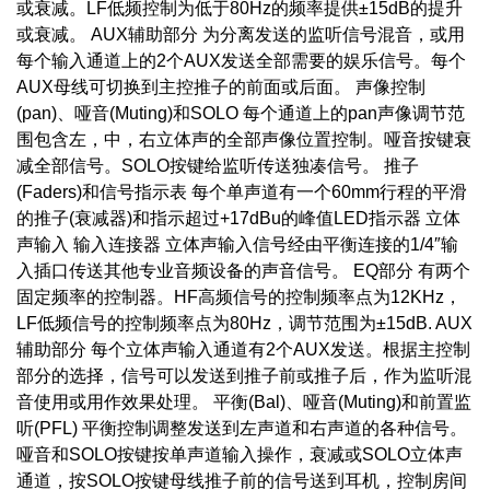
或衰减。LF低频控制为低于80Hz的频率提供±15dB的提升
或衰减。 AUX辅助部分 为分离发送的监听信号混音，或用
每个输入通道上的2个AUX发送全部需要的娱乐信号。每个
AUX母线可切换到主控推子的前面或后面。 声像控制
(pan)、哑音(Muting)和SOLO 每个通道上的pan声像调节范
围包含左，中，右立体声的全部声像位置控制。哑音按键衰
减全部信号。SOLO按键给监听传送独凑信号。 推子
(Faders)和信号指示表 每个单声道有一个60mm行程的平滑
的推子(衰减器)和指示超过+17dBu的峰值LED指示器 立体
声输入 输入连接器 立体声输入信号经由平衡连接的1/4″输
入插口传送其他专业音频设备的声音信号。 EQ部分 有两个
固定频率的控制器。HF高频信号的控制频率点为12KHz，
LF低频信号的控制频率点为80Hz，调节范围为±15dB. AUX
辅助部分 每个立体声输入通道有2个AUX发送。根据主控制
部分的选择，信号可以发送到推子前或推子后，作为监听混
音使用或用作效果处理。 平衡(Bal)、哑音(Muting)和前置监
听(PFL) 平衡控制调整发送到左声道和右声道的各种信号。
哑音和SOLO按键按单声道输入操作，衰减或SOLO立体声
通道，按SOLO按键母线推子前的信号送到耳机，控制房间