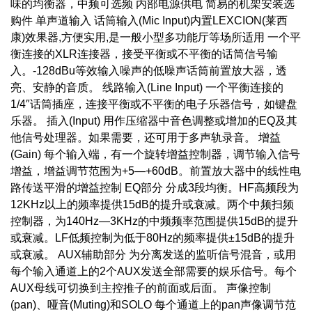
味的均衡器，中频可选频 内部电源供电 简易的机架安装选
购件 单声道输入 话筒输入(Mic Input)内置LEXCION(莱西
康)效果器,方便实用,是一般小型多功能厅等场所适用 一个平
衡连接的XLR连接器，接受平衡或不平衡的话筒信号输
入。-128dBu等效输入噪声的低噪声话筒前置放大器，透
亮、安静的音质。 线路输入(Line Input) 一个平衡连接的
1/4″话筒插座，连接平衡或不平衡的电子乐器信号，如键盘
乐器。 插入(Input) 用作压缩器中音色调整或增加的EQ及其
他信号处理器。如果需要，还可用于多声轨录音。 增益
(Gain) 每个输入端，有一个旋转增益控制器，调节输入信号
增益，增益调节范围为+5—+60dB。前置放大器中的线性电
路传送平滑的增益控制 EQ部分 分成3段均衡。HF高频段为
12KHz以上的频率提供15dB的提升或衰减。两个中频扫频
控制器，为140Hz—3KHz的中频频率范围提供15dB的提升
或衰减。LF低频控制为低于80Hz的频率提供±15dB的提升
或衰减。 AUX辅助部分 为分离发送的监听信号混音，或用
每个输入通道上的2个AUX发送全部需要的娱乐信号。每个
AUX母线可切换到主控推子的前面或后面。 声像控制
(pan)、哑音(Muting)和SOLO 每个通道上的pan声像调节范