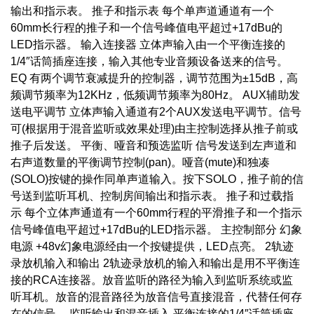
输出和指示表。 推子和指示表 每个单声道通道有一个
60mm长行程的推子和一个信号峰值电平超过+17dBu的
LED指示器。 输入连接器 立体声输入由一个平衡连接的
1/4″话筒插座连接，输入其他专业音频设备送来的信号。
EQ 有两个调节衰减提升的控制器，调节范围为±15dB，高
频调节频率为12KHz，低频调节频率为80Hz。 AUX辅助发
送电平调节 立体声输入通道有2个AUX发送电平调节。信号
可(根据用于混音监听或效果处理)由主控制选择从推子前或
推子后发送。 平衡、哑音和预选监听 信号发送到左声道和
右声道数量的平衡调节控制(pan)。哑音(mute)和独凑
(SOLO)按键的操作同单声道输入。按下SOLO，推子前的信
号送到监听耳机、控制房间输出和指示表。 推子和过载指
示 每个立体声通道有一个60mm行程的平滑推子和一个指示
信号峰值电平超过+17dBu的LED指示器。 主控制部分 幻象
电源 +48v幻象电源经由一个按键提供，LED点亮。 2轨迹
录放机输入和输出 2轨迹录放机的输入和输出是用不平衡连
接的RCA连接器。放音监听的路径为输入到监听系统或监
听耳机。放音的混音路径为放音信号直接混音，代替任何存
在的信号。 监听输出和混音插入 平衡连接的1/4″话筒插座