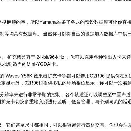
是挺麻烦的事，所以Yamaha准备了各式的预设数据库可让你直
控制等均具有数据库。 当然你可以将自己的设定加入数据库中供
。 扩充槽兼容于 24-bit/96-kHz ，你可以选用各种输出入卡来迎
到适当的Mini-YGDAI卡。
是功能的 Waves Y56K 效果器扩充卡等都可以选用O2R96 提供你在
定显示外，02R96也提供多轨的环场相位显示，你可以一次看
 128 阶的分辨率来进行非常平顺的控制，各个轨道还可以调整至中
同扩充卡切换多重输入源进行监听，低音管理，与个别喇叭的延
R96。它们甚至尺寸都相同，可以很容易进行器材交替。你也会