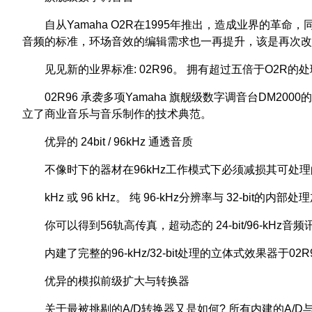
自从Yamaha O2R在1995年推出，造成业界的革命
音频的标准，环场音效的编辑需求也一再提升，该是再次改
见见新的业界标准: 02R96。 拥有超过五倍于O2R
02R96 承袭多项Yamaha 旗舰级数字调音台DM2000的
立了商业音乐与音乐制作的技术典范。
优异的 24bit / 96kHz 通透音质
不像时下的器材在96kHz工作模式下必须减损其可处理的轨道，02
kHz 或 96 kHz。 纯 96-kHz分辨率与 32-bit的
你可以得到56轨高传真，超动态的 24-bit/96-kH
内建了完整的96-kHz/32-bit处理的立体式效果器
优异的模拟前级扩大与转换器
关于最被挑剔的A/D转换器又是如何? 所有内建的A/D与 D/