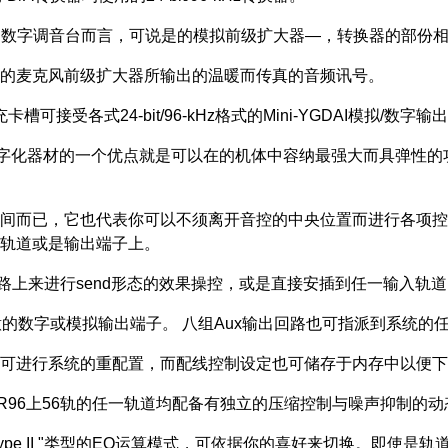
它的数字调音台而言，可说是的模拟前级扩大器—，转换器的部份相
的麦克风前级扩大器所输出的温暖而传真的音频讯号。
受各式24-bit/96-kHz格式的Mini-YGDAI模拟/数字输
材的一个优点就是可以在的机体中容纳最强大而具弹性的功能。 02R9
。
间而已，它也代表你可以不须离开音控的中央位置而进行各项控制
轨道或是输出端子上。
路上来进行send形态的效果操控，或是直接安插到任一输入轨道
的数字或模拟输出端子。 八组Aux输出回路也可指派到系统的
可进行系统的重配置，而配线控制设定也可储存于内存中以便下
R96上56轨的任一轨道均配备有独立的压缩控制与噪声抑制的
 type II "类型的EQ运算模式，可依据你的喜好来切换。即使是轨道上