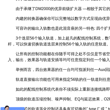
由于承继了DM2000的优异前级扩大器 —相较于其
内建的转换器确保你可以完整地以数字方式呈现由优异
可容许的输出入轨数也是此混音座的另一特色: 四个扩充卡槽可接
3个迭层56个输入轨道，加上超凡的配线控制系统，数字化器
杆，可以快速切换轨道迭层来控制56个输入轨的任意轨道
让所有的控制功能都在你随手可得之处不仅仅是节省空
入，输出，效果器与轨道安插等均可任意指定到任一个输入
举例而言，四台效果器的任一台均可指派到任一Aux回
轨道直接输出功能也可用来指定56轨的任一轨道到任意
如此的配线控制系统代表你不须实际上重新连接线路即
顶级的轨道压缩控制、噪声抑制、EQ与延迟效果，O2
四段式的轨道等化控制还具备有可切换的" type I" 或 "