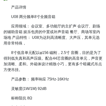
产品详情
U08 两分频单8寸全频音箱
应用领域： 会议室、多功能厅的主扩声 会议厅、剧场
的辅助音箱 娱乐包房的中置或补声音箱 餐厅、商场等室内
场地 产品特性： U08为达到高清晰度、大声压，其单元选
用非常特殊，
8寸低音单元配以φ156 磁刚，2.5寸 音圈，目的是为了
得到低失真和高声压级。配合44芯音圈的高音单元，声音更
加清晰、柔和。外箱体设计精致小巧，更有多个暗藏式吊点
方便吊挂。
产品参数： 频率响应 75Hz-16KHz
灵敏度(1W/1M) 92dB
标称阻抗 8Ω