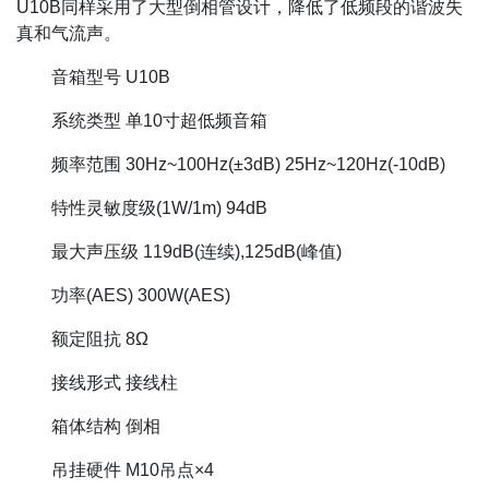
U10B同样采用了大型倒相管设计，降低了低频段的谐波失
真和气流声。
音箱型号 U10B
系统类型 单10寸超低频音箱
频率范围 30Hz~100Hz(±3dB) 25Hz~120Hz(-10dB)
特性灵敏度级(1W/1m) 94dB
最大声压级 119dB(连续),125dB(峰值)
功率(AES) 300W(AES)
额定阻抗 8Ω
接线形式 接线柱
箱体结构 倒相
吊挂硬件 M10吊点×4