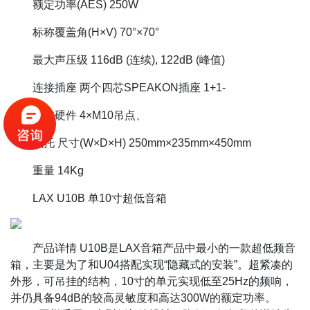
额定功率(AES) 250W
标称覆盖角(H×V) 70°×70°
最大声压级 116dB (连续), 122dB (峰值)
连接插座 两个四芯SPEAKON插座 1+1-
吊挂硬件 4×M10吊点、
底托 尺寸(W×D×H) 250mm×235mm×450mm
重量 14Kg
LAX U10B 单10寸超低音箱
产品详情 U10B是LAX音箱产品中最小的一款超低频音
箱，主要是为了和U04搭配实现“隐藏式的安装”。超紧凑的
外形，可吊挂的结构，10寸的单元实现低至25Hz的频响，
并仍具备94dB的较高灵敏度和高达300W的额定功率。