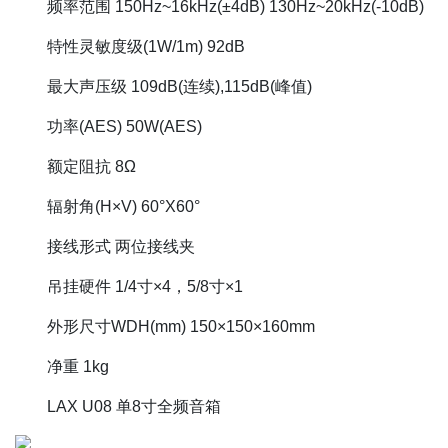
频率范围 150Hz~16kHz(±4dB) 130Hz~20kHz(-10dB)
特性灵敏度级(1W/1m) 92dB
最大声压级 109dB(连续),115dB(峰值)
功率(AES) 50W(AES)
额定阻抗 8Ω
辐射角(H×V) 60°X60°
接线形式 两位接线夹
吊挂硬件 1/4寸×4，5/8寸×1
外形尺寸WDH(mm) 150×150×160mm
净重 1kg
LAX U08 单8寸全频音箱