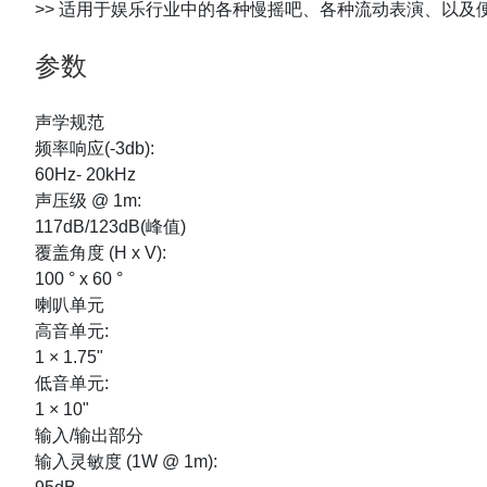
>> 适用于娱乐行业中的各种慢摇吧、各种流动表演、以及
参数
声学规范
频率响应(-3db):
60Hz- 20kHz
声压级 @ 1m:
117dB/123dB(峰值)
覆盖角度 (H x V):
100 ° x 60 °
喇叭单元
高音单元:
1 × 1.75"
低音单元:
1 × 10"
输入/输出部分
输入灵敏度 (1W @ 1m):