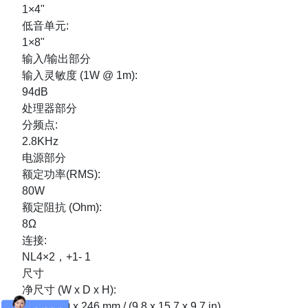
1×4"
低音单元:
1×8"
输入/输出部分
输入灵敏度 (1W @ 1m):
94dB
处理器部分
分频点:
2.8KHz
电源部分
额定功率(RMS):
80W
额定阻抗 (Ohm):
8Ω
连接:
NL4×2，+1- 1
尺寸
净尺寸 (W x D x H):
250 x 400 x 246 mm / (9.8 x 15.7 x 9.7 in)