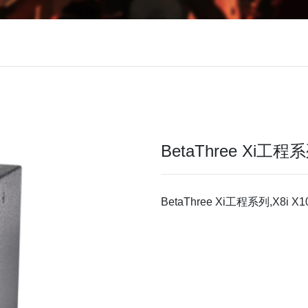
BetaThree Xi工程
BetaThree Xi工程系列,X8i X10i