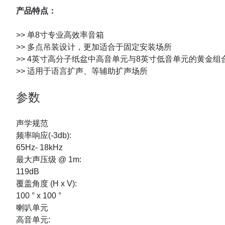
产品特点：
>> 单8寸专业高效率音箱
>> 多点吊装设计，更加适合于固定安装场所
>> 4英寸高分子纸盆中高音单元与8英寸低音单元的黄金
>> 适用于语言扩声、等辅助扩声场所
参数
声学规范
频率响应(-3db):
65Hz- 18kHz
最大声压级 @ 1m:
119dB
覆盖角度 (H x V):
100 ° x 100 °
喇叭单元
高音单元: