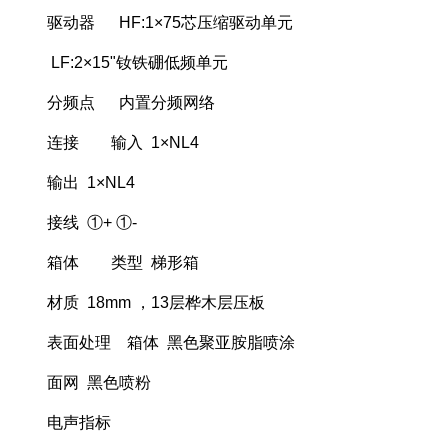
驱动器 HF:1×75芯压缩驱动单元
LF:2×15"钕铁硼低频单元
分频点 内置分频网络
连接 输入 1×NL4
输出 1×NL4
接线 ①+ ①-
箱体 类型 梯形箱
材质 18mm ，13层桦木层压板
表面处理 箱体 黑色聚亚胺脂喷涂
面网 黑色喷粉
电声指标