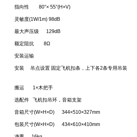
指向性 80°× 55°(H×V)
灵敏度(1W/1m) 98dB
最大声压级 129dB
额定阻抗 8Ω
安装运输
安装 吊点设置 固定飞机扣条，上下各2条专用吊装
搬运 1×木把手
选配件 飞机扣吊环，音箱支架
音箱尺寸(W×H×D) 344×510×327mm
包装尺寸(W×H×D) 434×610×410mm
净重 16kg