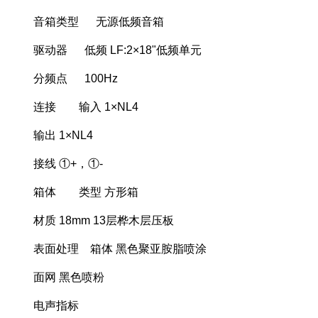
音箱类型 无源低频音箱
驱动器 低频 LF:2×18"低频单元
分频点 100Hz
连接 输入 1×NL4
输出 1×NL4
接线 ①+，①-
箱体 类型 方形箱
材质 18mm 13层桦木层压板
表面处理 箱体 黑色聚亚胺脂喷涂
面网 黑色喷粉
电声指标