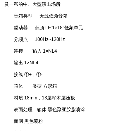
及一帮的中、大型演出场所
音箱类型 无源低频音箱
驱动器 低频 LF:1×18"低频单元
分频点 100Hz~120Hz
连接 输入 1×NL4
输出 1×NL4
接线 ①+，①-
箱体 类型 方形箱
材质 18mm，13层桦木层压板
表面处理 箱体 黑色聚亚胺脂喷涂
面网 黑色喷粉