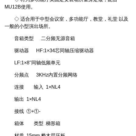
MU12B使用。
◇ 适合用于中型会议室，多功能厅，教堂，礼堂 以及
一般的小型演出场所。
音箱类型 二分频无源音箱
驱动器 HF:1×34芯同轴压缩驱动器
LF:1×8"同轴低频单元
分频点 3KHz内置分频网络
连接 输入 1×NL4
输出 1×NL4
接线 ①+①-
箱体 类型 梯形箱
材质 15mm 桦木层压板