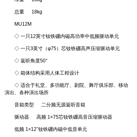
总重 18kg
MU12M
◇ 一只12英寸钕铁硼内磁高功率中低频驱动单元
◇ 一只3英寸（φ75）芯钕铁硼高声压缩驱动单元
◇ 返听角度50°
◇ 箱体结构采用人体工程设计
◇ 适合于礼堂、多功能厅、剧院、舞厅俱乐部、移动
演出、各种演出场所
音箱类型 二分频无源返听音箱
驱动器 高频 1×75芯钕铁硼高音压缩驱动器
低频 1×12"钕铁硼内磁中低音单元