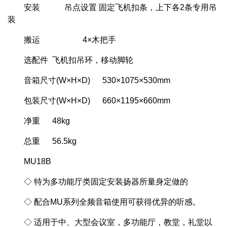
安装 吊点设置 固定飞机扣条，上下各2条专用吊
装
搬运 4×木把手
选配件 飞机扣吊环，移动脚轮
音箱尺寸(W×H×D) 530×1075×530mm
包装尺寸(W×H×D) 660×1195×660mm
净重 48kg
总重 56.5kg
MU18B
◇ 特为多功能厅类固定安装扬器所量身定做的
◇ 配合MU系列全频音箱使用可获得优异的听感。
◇ 适用于中、大型会议室，多功能厅，教堂，礼堂以