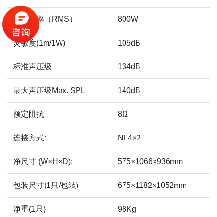
额定功率（RMS）
800W
灵敏度(1m/1W)
105dB
标准声压级
134dB
最大声压级Max. SPL
140dB
额定阻抗
8Ω
连接方式:
NL4×2
净尺寸 (W×H×D):
575×1066×936mm
包装尺寸(1只/包装)
675×1182×1052mm
净重(1只)
98Kg