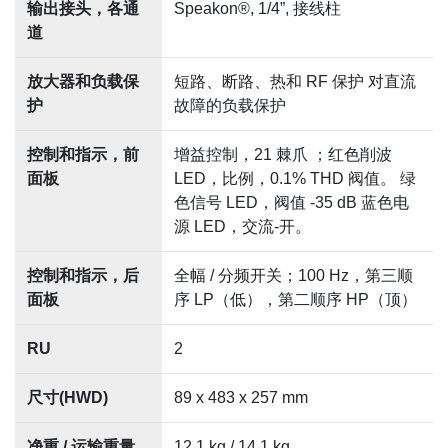
输出接头，各通
Speakon®, 1/4”, 接线柱
道
放大器和负载保
短路、断路、热和 RF 保护 对直流
护
故障的负载保护
控制和指示，前
增益控制，21 棘爪 ；红色削波
面板
LED，比例，0.1% THD 阀值。 绿
色信号 LED，阀值 -35 dB 蓝色电
源 LED，交流-开。
控制和指示，后
全幅 / 分频开关；100 Hz，第三顺
面板
序 LP（低），第二顺序 HP（顶）
RU
2
尺寸(HWD)
89 x 483 x 257 mm
净重 / 运输重量
12.1 kg / 14.1 kg